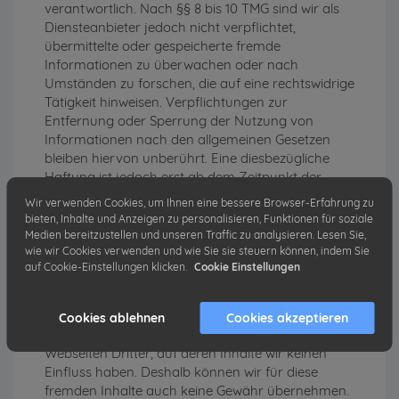
verantwortlich. Nach §§ 8 bis 10 TMG sind wir als
Diensteanbieter jedoch nicht verpflichtet,
übermittelte oder gespeicherte fremde
Informationen zu überwachen oder nach
Umständen zu forschen, die auf eine rechtswidrige
Tätigkeit hinweisen. Verpflichtungen zur
Entfernung oder Sperrung der Nutzung von
Informationen nach den allgemeinen Gesetzen
bleiben hiervon unberührt. Eine diesbezügliche
Haftung ist jedoch erst ab dem Zeitpunkt der
Kenntnis einer konkreten Rechtsverletzung
Wir verwenden Cookies, um Ihnen eine bessere Browser-Erfahrung zu
möglich. Bei Bekanntwerden von entsprechenden
bieten, Inhalte und Anzeigen zu personalisieren, Funktionen für soziale
Rechtsverletzungen werden wir diese Inhalte
Medien bereitzustellen und unseren Traffic zu analysieren. Lesen Sie,
umgehend entfernen.
wie wir Cookies verwenden und wie Sie sie steuern können, indem Sie
auf Cookie-Einstellungen klicken.
Cookie Einstellungen
Haftung für Links
Cookies ablehnen
Cookies akzeptieren
Unser Angebot enthält Links zu externen
Webseiten Dritter, auf deren Inhalte wir keinen
Einfluss haben. Deshalb können wir für diese
fremden Inhalte auch keine Gewähr übernehmen.